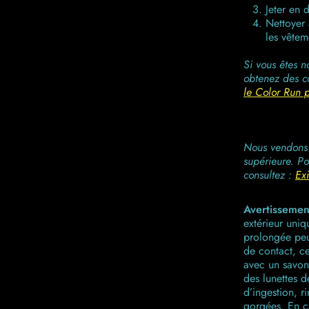
Jeter en 
Nettoyer 
les vêtem
Si vous êtes 
obtenez des co
le Color Run p
Nous vendons 
supérieure. Po
consultez :
Exi
Avertissemen
extérieur uniq
prolongée peu
de contact, ces
avec un savon 
des lunettes d
d’ingestion, r
gorgées. En c