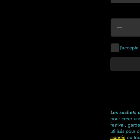
Réduire
la
quantité
de
Sachets
J'accepte
de
Poudre
de
Couleur
à
Lancer
Les sachets
pour créer une
festival, gard
utilisés pour 
colorée
ou tou