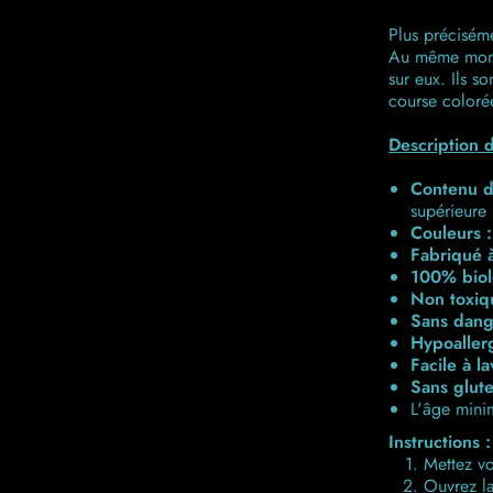
Plus précisém
Au même momen
sur eux. Ils s
course coloré
Description d
Contenu d
supérieure
Couleurs :
Fabriqué à
100% biol
Non toxiq
Sans dang
Hypoaller
Facile à la
Sans glut
L'âge minim
Instructions :
Mettez vo
Ouvrez la