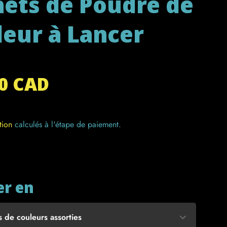
hets de Poudre de
eur à Lancer
40 CAD
tion
calculés à l'étape de paiement.
er en