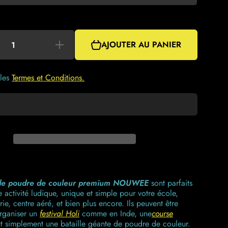
AJOUTER AU PANIER
Augmenter
la quantité
de
Sachets
de Poudre
 les
Termes et Conditions.
de Couleur
à Lancer
 de poudre de couleur premium NOUWEE
sont parfaits
 activité ludique, unique et simple pour votre école,
erie, centre aéré, et bien plus encore. Ils peuvent être
organiser un
festival Holi
comme en Inde, une
course
t simplement une bataille géante de poudre de couleur.